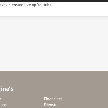
ekijk diensten live op Youtube
ina's
e
Financieel
 ons
Diensten