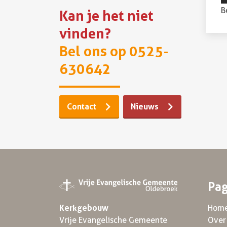
B
Kan je het niet
vinden?
Bel ons op 0525-
630642
Contact
Nieuws
Pag
Hom
Kerkgebouw
Over
Vrije Evangelische Gemeente