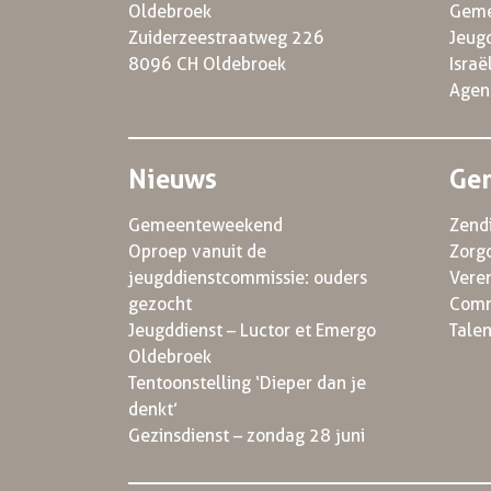
Geme
Oldebroek
Jeug
Zuiderzeestraatweg 226
Israë
8096 CH Oldebroek
Agen
Nieuws
Ge
Gemeenteweekend
Zend
Oproep vanuit de
Zorg
jeugddienstcommissie: ouders
Vere
gezocht
Comm
Jeugddienst – Luctor et Emergo
Tale
Oldebroek
Tentoonstelling ‘Dieper dan je
denkt’
Gezinsdienst – zondag 28 juni