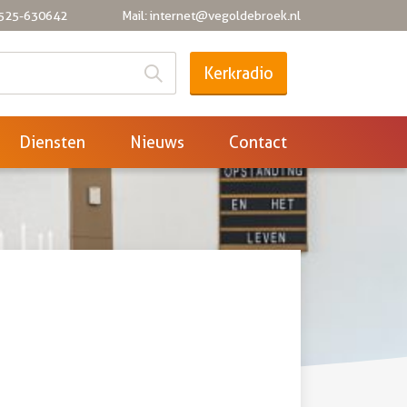
0525-630642
Mail: internet@vegoldebroek.nl
Kerkradio
Diensten
Nieuws
Contact