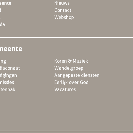
ente
Nieuws
d
Contact
l
Webshop
da
meente
ing
Koren & Muziek
diaconaat
Wandelgroep
nigingen
Aangepaste diensten
issies
Eerlijk over God
ntenbak
Vacatures