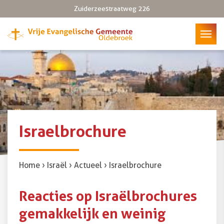
Zuiderzeestraatweg 226
8096 CH Oldebroek
Israelbrochure
Home
›
Israël
›
Actueel
›
Israelbrochure
Reacties op Israëlbrochures
gemakkelijk en weinig